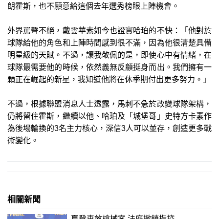
朗霍斯，也不願意給這個去年選秀榜眼上陣機會。
外界罵聲不絕，戴雲華素如今也證實哈珀的不快：「他對於
球隊給他的角色和上陣時間感到很不滿，因為他很清楚具備
明星級的天賦。不過，讓我敬佩的是，即使心中有情緒，在
球隊最需要他的時候，依然義無反顧挺身而出。我們擁有一
顆正在崛起的新星，我知道他將在休季期付出更多努力。」
不過，根據聯盟消息人士透露，馬刺不急於改變球隊架構，
仍將留住霍斯，繼續以他、哈珀及「城堡哥」史特方卡素作
為後場輪換的3名主力核心，深信3人可以並存，創造更多戰
術變化。
相關新聞
夏登車放槍械案 法庭撤銷指控