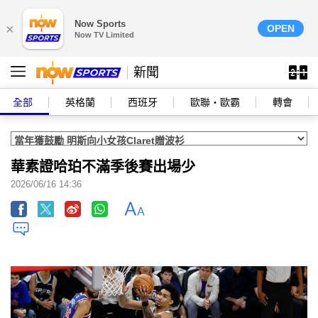
Now Sports
×
OPEN
Now TV Limited
新聞
全部
英格蘭
西班牙
歐聯‧歐霸
轉會
華素證哈珀不滿季後賽出場少
2026/06/16 14:36