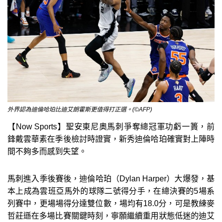
外界認為迪倫哈珀比迪艾朗霍斯更值得打正選。(©AFP)
【Now Sports】聖安東尼奧馬刺爭奪總冠軍功虧一簣，前
鋒戴雲華素在季後檢討時證實，新秀迪倫哈珀確實對上陣時
間不夠多而感到失望。
馬刺進入季後賽後，迪倫哈珀（Dylan Harper）大爆發，基
本上成為雲班亞馬外的球隊二號得分手，在總決賽的5場系
列賽中，更場場得分達雙位數，場均有18.0分，可是教練麥
哲莊遜在多場比賽關鍵時刻，寧願繼續重用狀態低迷的迪艾