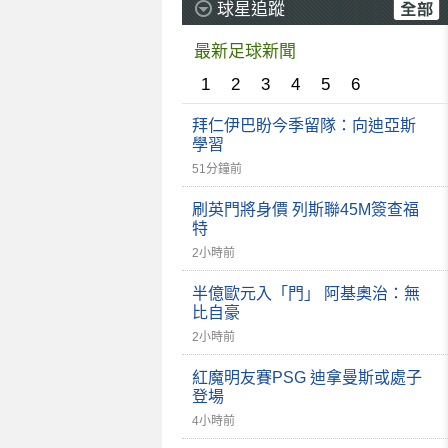
球星追蹤
最新足球新聞
1
2
3
4
5
6
拜仁伊巴盼今季留隊：向迪亞斯
學習
51分鐘前
刷英門將身價 列斯聯45M簽查福
特
2小時前
半億歐元入「門」 阿基奧治：無
比自豪
2小時前
紅魔明友賽PSG 迪拿曼斯或處子
登場
4小時前