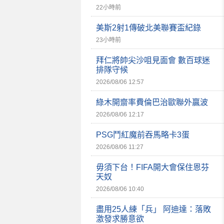
22小時前
美斯2射1傳破北美聯賽盃紀錄
23小時前
拜仁將帥尖沙咀見面會 數百球迷
排隊守候
2026/08/06 12:57
綠木開齋率費倫巴治歐聯外贏波
2026/08/06 12:17
PSG鬥紅魔前吞馬略卡3蛋
2026/08/06 11:27
毋須下台！FIFA開大會保住恩芬
天奴
2026/08/06 10:40
盡用25人練「兵」 阿迪達：落敗
激發求勝意欲