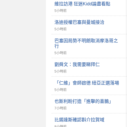
維拉訪港 狂迷Kidd論盡看點
5小時前
洛迪授權巴塞與曼城接洽
5小時前
巴塞因局勢不明朗取消摩洛哥之
行
5小時前
劉舜文：我需要睇拜仁
5小時前
「仁維」會師啟德 紐亞正選落場
5小時前
也斯利盼打造「進擊的喜鵲」
7小時前
比錫達斯確認斟介拉賀域
8小時前