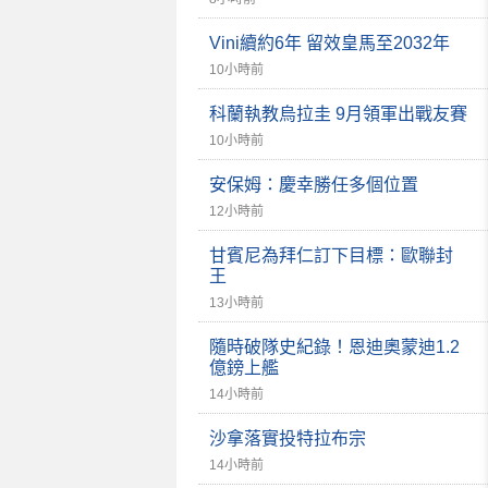
Vini續約6年 留效皇馬至2032年
10小時前
科蘭執教烏拉圭 9月領軍出戰友賽
10小時前
安保姆：慶幸勝任多個位置
12小時前
甘賓尼為拜仁訂下目標：歐聯封
王
13小時前
隨時破隊史紀錄！恩迪奧蒙迪1.2
億鎊上艦
14小時前
沙拿落實投特拉布宗
14小時前