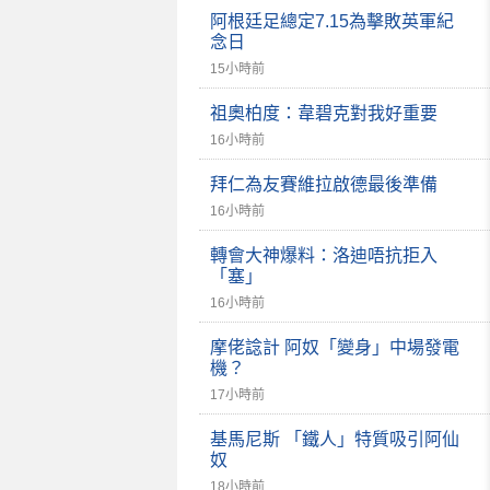
阿根廷足總定7.15為擊敗英軍紀
念日
15小時前
祖奧柏度：韋碧克對我好重要
16小時前
拜仁為友賽維拉啟德最後準備
16小時前
轉會大神爆料：洛迪唔抗拒入
「塞」
16小時前
摩佬諗計 阿奴「變身」中場發電
機？
17小時前
基馬尼斯 「鐵人」特質吸引阿仙
奴
18小時前