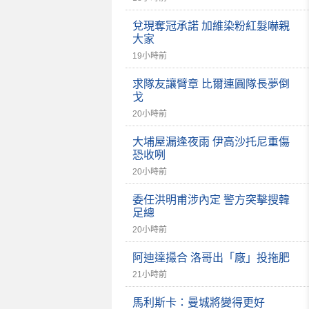
兌現奪冠承諾 加維染粉紅髮嚇親
大家
19小時前
求隊友讓臂章 比爾連圓隊長夢倒
戈
20小時前
大埔屋漏逢夜雨 伊高沙托尼重傷
恐收咧
20小時前
委任洪明甫涉內定 警方突擊搜韓
足總
20小時前
阿迪達撮合 洛哥出「廠」投拖肥
21小時前
馬利斯卡：曼城將變得更好