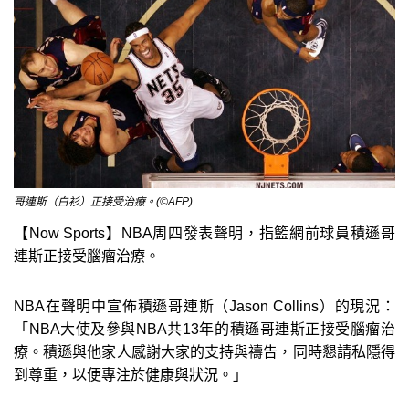
哥連斯（白衫）正接受治療。(©AFP)
【Now Sports】NBA周四發表聲明，指籃網前球員積遜哥
連斯正接受腦瘤治療。
NBA在聲明中宣佈積遜哥連斯（Jason Collins）的現況：
「NBA大使及參與NBA共13年的積遜哥連斯正接受腦瘤治
療。積遜與他家人感謝大家的支持與禱告，同時懇請私隱得
到尊重，以便專注於健康與狀況。」