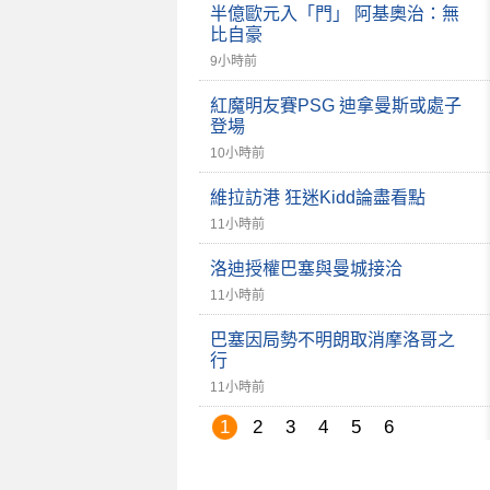
半億歐元入「門」 阿基奧治：無
比自豪
9小時前
紅魔明友賽PSG 迪拿曼斯或處子
登場
10小時前
維拉訪港 狂迷Kidd論盡看點
11小時前
洛迪授權巴塞與曼城接洽
11小時前
巴塞因局勢不明朗取消摩洛哥之
行
11小時前
1
2
3
4
5
6