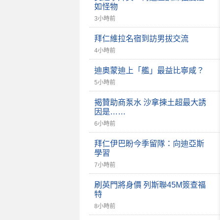
如怪物
3小時前
拜仁維拉名宿到訪男拔交流
4小時前
迪奧蒙迪上「艦」最益比寧咸？
5小時前
揭贊助商泵水 沙拿揀土超最大誘
因是……
6小時前
拜仁伊巴盼今季留隊：向迪亞斯
學習
7小時前
刷英門將身價 列斯聯45M簽查福
特
8小時前