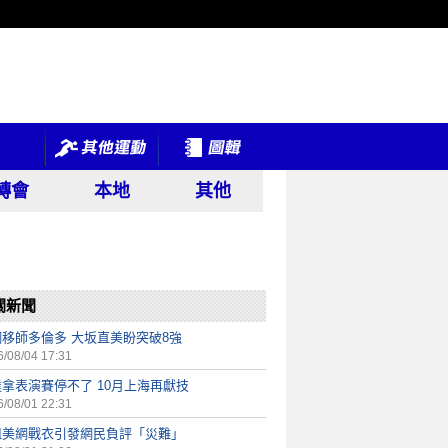
轉會
本地
其他
關新聞
網移師多倫多 大坂直美盼突破8強
/08/04 17:31
拿表演賽停不了 10月上海再獻技
/08/01 22:31
姐美網戰衣引發網民負評「災難」