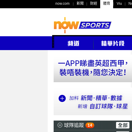
now.com
新聞
財經
體育
Viu
N
球隊追蹤
14