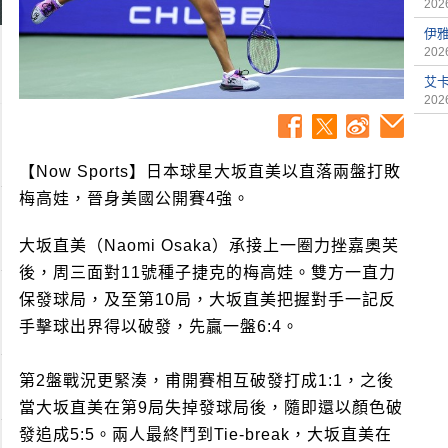
2026
伊
2026
艾
2026
【Now Sports】日本球星大坂直美以直落兩盤打敗
梅高娃，晉身美國公開賽4強。
大坂直美（Naomi Osaka）承接上一圈力挫嘉奧芙
後，周三面對11號種子捷克的梅高娃。雙方一直力
保發球局，及至第10局，大坂直美把握對手一記反
手擊球出界得以破發，先贏一盤6:4。
第2盤戰況更緊湊，甫開賽相互破發打成1:1，之後
當大坂直美在第9局失掉發球局後，隨即還以顏色破
發追成5:5。兩人最終鬥到Tie-break，大坂直美在