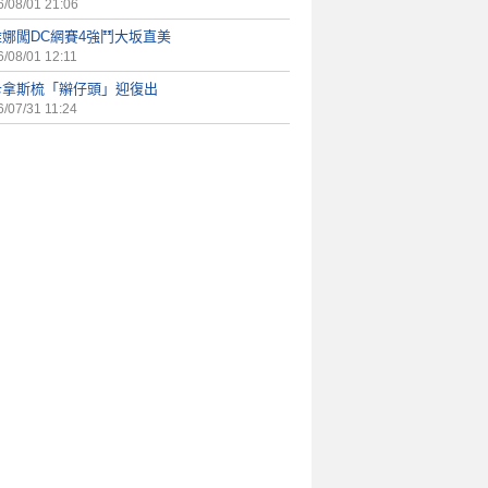
/08/01 21:06
雅娜闖DC網賽4強鬥大坂直美
/08/01 12:11
卡拿斯梳「辮仔頭」迎復出
/07/31 11:24