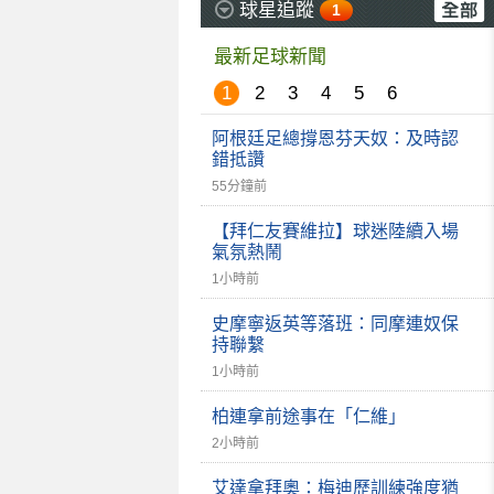
球星追蹤
1
最新足球新聞
1
2
3
4
5
6
阿根廷足總撐恩芬天奴：及時認
錯抵讚
55分鐘前
【拜仁友賽維拉】球迷陸續入場
氣氛熱鬧
1小時前
史摩寧返英等落班：同摩連奴保
持聯繫
1小時前
柏連拿前途事在「仁維」
2小時前
艾達拿拜奧：梅迪歷訓練強度猶