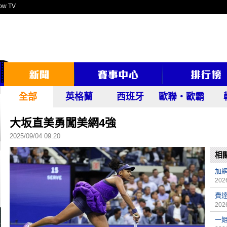
ow TV
全部
英格蘭
西班牙
歐聯‧歐霸
大坂直美勇闖美網4強
2025/09/04 09:20
相
加
2026
費達
2026
一