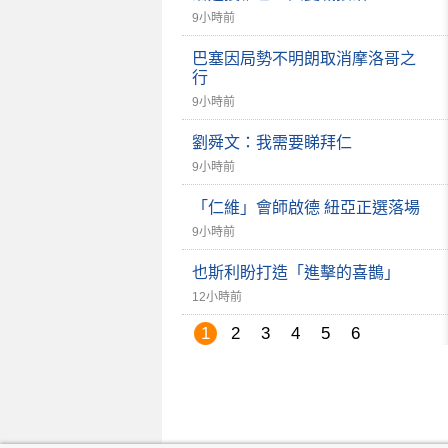
9小時前
巴塞因局勢不明朗取消摩洛哥之
行
9小時前
劉舜文：我需要睇拜仁
9小時前
「仁維」會師啟德 紐亞正選落場
9小時前
也斯利盼打造「進擊的喜鵲」
12小時前
1
2
3
4
5
6