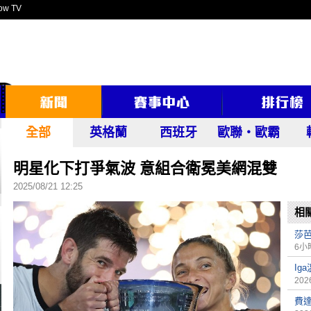
ow TV
全部
英格蘭
西班牙
歐聯‧歐霸
明星化下打爭氣波 意組合衛冕美網混雙
2025/08/21 12:25
相
莎芭
6小
Ig
2026
費達