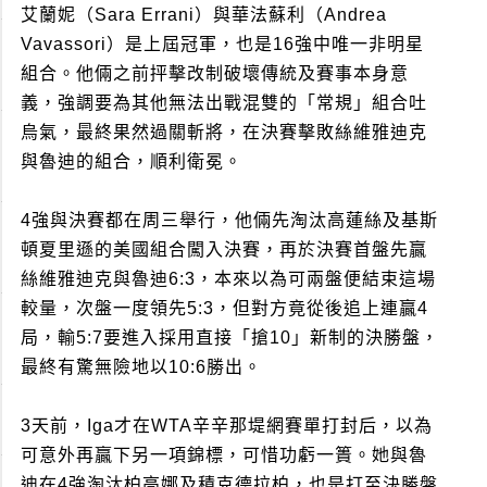
艾蘭妮（Sara Errani）與華法蘇利（Andrea
Vavassori）是上屆冠軍，也是16強中唯一非明星
組合。他倆之前抨擊改制破壞傳統及賽事本身意
義，強調要為其他無法出戰混雙的「常規」組合吐
烏氣，最終果然過關斬將，在決賽擊敗絲維雅迪克
與魯迪的組合，順利衛冕。
4強與決賽都在周三舉行，他倆先淘汰高蓮絲及基斯
頓夏里遜的美國組合闖入決賽，再於決賽首盤先贏
絲維雅迪克與魯迪6:3，本來以為可兩盤便結束這場
較量，次盤一度領先5:3，但對方竟從後追上連贏4
局，輸5:7要進入採用直接「搶10」新制的決勝盤，
最終有驚無險地以10:6勝出。
3天前，Iga才在WTA辛辛那堤網賽單打封后，以為
可意外再贏下另一項錦標，可惜功虧一簣。她與魯
迪在4強淘汰柏高娜及積克德拉柏，也是打至決勝盤