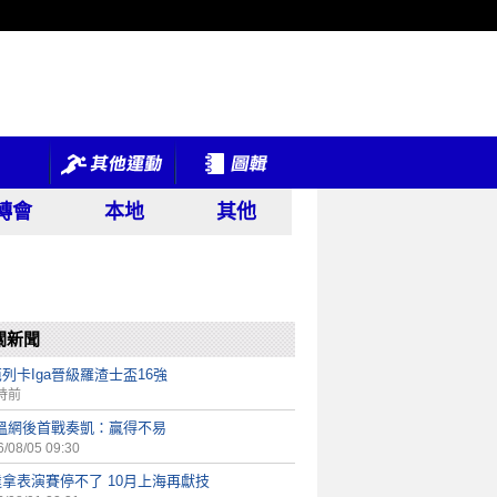
轉會
本地
其他
關新聞
列卡Iga晉級羅渣士盃16強
時前
a溫網後首戰奏凱：贏得不易
/08/05 09:30
拿表演賽停不了 10月上海再獻技