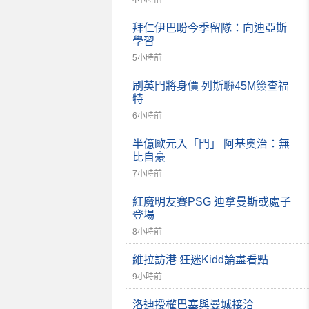
4小時前
拜仁伊巴盼今季留隊：向迪亞斯
學習
5小時前
刷英門將身價 列斯聯45M簽查福
特
6小時前
半億歐元入「門」 阿基奧治：無
比自豪
7小時前
紅魔明友賽PSG 迪拿曼斯或處子
登場
8小時前
維拉訪港 狂迷Kidd論盡看點
9小時前
洛迪授權巴塞與曼城接洽