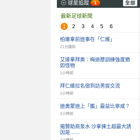
球星追蹤
1
最新足球新聞
1
2
3
4
5
6
柏連拿前途事在「仁維」
21分鐘前
艾達拿拜奧：梅迪歷訓練強度猶
如怪物
1小時前
拜仁維拉名宿到訪男拔交流
1小時前
迪奧蒙迪上「艦」最益比寧咸？
2小時前
揭贊助商泵水 沙拿揀土超最大誘
因是……