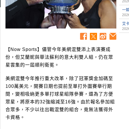
2026
一
2026
艾
2026
【Now Sports】儘管今年美網混雙添上表演賽成
份，但艾蘭妮與華法蘇利的意大利雙人組，仍在眾
星雲集的一屆順利衛冕。
美網混雙今年推行重大改革，除了冠軍獎金加碼至
100萬美元，開賽日期也提前至單打外圍賽舉行期
間，變相吸納更多單打球星組隊參賽，還為了方便
眾星，將原本的32強縮減至16強。由於報名參加組
合眾多，不少以往出戰混雙的組合，竟無法獲得外
卡資格。