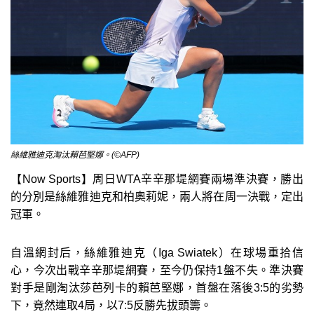
絲維雅迪克淘汰賴芭堅娜。(©AFP)
【Now Sports】周日WTA辛辛那堤網賽兩場準決賽，勝出
的分別是絲維雅迪克和柏奧莉妮，兩人將在周一決戰，定出
冠軍。
自溫網封后，絲維雅迪克（Iga Swiatek）在球場重拾信
心，今次出戰辛辛那堤網賽，至今仍保持1盤不失。準決賽
對手是剛淘汰莎芭列卡的賴芭堅娜，首盤在落後3:5的劣勢
下，竟然連取4局，以7:5反勝先拔頭籌。