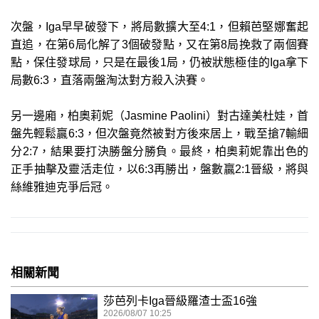
次盤，Iga早早破發下，將局數擴大至4:1，但賴芭堅娜奮起
直追，在第6局化解了3個破發點，又在第8局挽救了兩個賽
點，保住發球局，只是在最後1局，仍被狀態極佳的Iga拿下
局數6:3，直落兩盤淘汰對方殺入決賽。
另一邊廂，柏奧莉妮（Jasmine Paolini）對古達美杜娃，首
盤先輕鬆贏6:3，但次盤竟然被對方後來居上，戰至搶7輸細
分2:7，結果要打決勝盤分勝負。最終，柏奧莉妮靠出色的
正手抽擊及靈活走位，以6:3再勝出，盤數贏2:1晉級，將與
絲維雅迪克爭后冠。
相關新聞
莎芭列卡Iga晉級羅渣士盃16強
2026/08/07 10:25