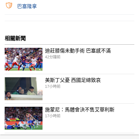
巴塞隆拿
相關新聞
迪莊膝傷未動手術 巴塞感不滿
42分鐘前
美斯丁父憂 西國足總致哀
17小時前
施蒙尼：馬體會決不售艾華利斯
17小時前