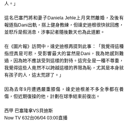
人。」
這名巴塞門將和妻子Daniela Jehle上月突然離婚，及後有
報道指Dani出軌，搭上健身教練，但達史迪根很快就回應，
並怒斥是假消息，涉事記者隨後數天也為此道歉。
在《圖片報》訪問中，達史迪根再提到此事：「我覺得這種
指控真是可悲，受影響最大的當然是Dani，我為她感到難
過，因為她不應該受到這樣的對待。這完全是一種不尊重，
我覺得這些人竟然不以跨越這樣的界限為恥，尤其是本身就
有孩子的人，這太荒謬了。」
因為去年9月遭遇嚴重膝傷，達史迪根差不多全季都在養
傷，但近期復操的他，計劃在球季結束前復出。
西甲 巴塞隆拿VS貝迪斯
Now TV 632台06/04 03:00直播