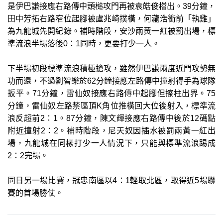
是伊巴謙接應右路傳中頭槌攻門再被袁皓俊檔出。39分鐘，
田中芳拓右路窄位起腳被盧兆崎撲橫，何瀧浩衝前「執雞」
為九龍城先開紀錄。補時階段，安沙兩黃一紅被罰出場，標
準流浪半場落後0：1同時，更要打少一人。
下半場初段標準流浪積極搶攻，雖然伊巴謙兩度近門攻勢無
功而還，不過劉智樂於62分鐘接應左路傳中撞射得手為球隊
扳平。71分鐘，雷仙奴接應右路傳中起腳但擦柱出界。75
分鐘，雷仙奴左路禁區頂K角位推橫回大位後射入，標準流
浪反超前2：1。87分鐘，陳文輝接應右路傳中後於12碼點
附近撞射2：2。補時階段，尼天奴因插水被罰兩黃一紅出
場，九龍城在同樣打少一人情況下，只能與標準流浪踢成
2：2完場。
同日另一場比賽，冠忠南區以4：1輕取北區，取得近5場聯
賽的首場勝仗。