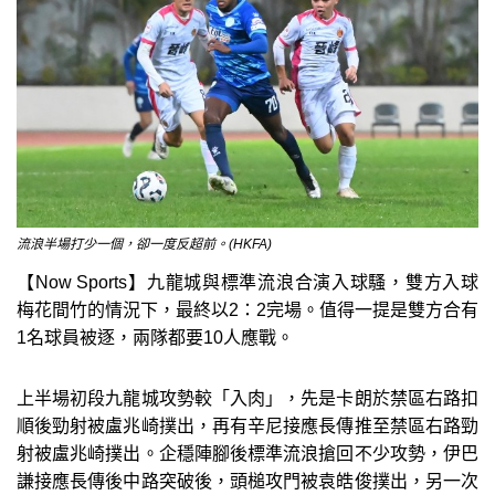
流浪半場打少一個，卻一度反超前。(HKFA)
【Now Sports】九龍城與標準流浪合演入球騷，雙方入球
梅花間竹的情況下，最終以2：2完場。值得一提是雙方合有
1名球員被逐，兩隊都要10人應戰。
上半場初段九龍城攻勢較「入肉」，先是卡朗於禁區右路扣
順後勁射被盧兆崎撲出，再有辛尼接應長傳推至禁區右路勁
射被盧兆崎撲出。企穩陣腳後標準流浪搶回不少攻勢，伊巴
謙接應長傳後中路突破後，頭槌攻門被袁皓俊撲出，另一次