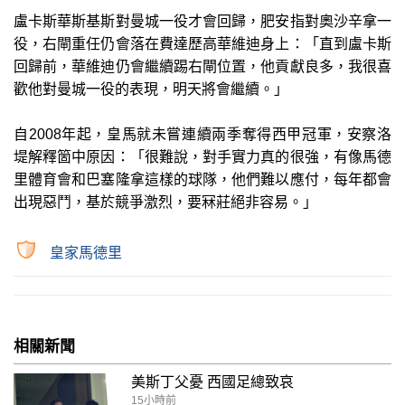
盧卡斯華斯基斯對曼城一役才會回歸，肥安指對奧沙辛拿一
役，右閘重任仍會落在費達歷高華維迪身上：「直到盧卡斯
回歸前，華維迪仍會繼續踢右閘位置，他貢獻良多，我很喜
歡他對曼城一役的表現，明天將會繼續。」
自2008年起，皇馬就未嘗連續兩季奪得西甲冠軍，安察洛
堤解釋箇中原因：「很難說，對手實力真的很強，有像馬德
里體育會和巴塞隆拿這樣的球隊，他們難以應付，每年都會
出現惡鬥，基於競爭激烈，要冧莊絕非容易。」
皇家馬德里
相關新聞
美斯丁父憂 西國足總致哀
15小時前