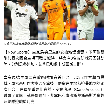
艾拿巴和盧卡斯華斯基斯將會歸隊迎戰藍月。(©AFP)
【Now Sports】皇家馬德里主帥安察洛堤證實，下周歐聯
附加賽次回合主場再戰曼城時，將會有3名後防球員回歸助
陣，分別是魯迪加、艾拿巴和盧卡斯華斯基斯。
皇家馬德里周二在歐聯附加賽首回合，以3:2作客擊敗曼
城，周六西甲作客奧沙辛拿後，便會在主場恭迎曼城到訪踢
次回合。在這場重要比賽前，安察洛堤（Carlo Ancelotti）
透露了喜訊，就是魯迪加、艾拿巴和盧卡斯華斯基斯將會趕
及歸隊迎戰藍月亮。