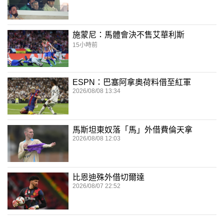
施蒙尼：馬體會決不售艾華利斯
15小時前
ESPN：巴塞阿拿奧荷料借至紅軍
2026/08/08 13:34
馬斯坦東奴落「馬」外借費倫天拿
2026/08/08 12:03
比恩迪殊外借切爾達
2026/08/07 22:52