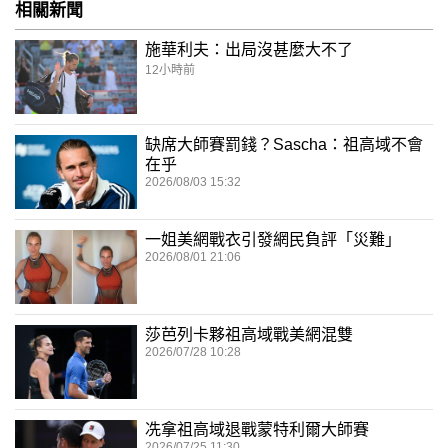
相關新聞
施華利夫：出局沒甚麼大不了
12小時前
缺席大師賽罰錢？Sascha：祖高域不會
在乎
2026/08/03 15:32
一姐美網戰衣引發網民負評「災難」
2026/08/01 21:06
莎芭列卡夥祖高域戰美網混雙
2026/07/28 10:28
冼拿祖高域退戰蒙特利爾大師賽
2026/07/25 11:30