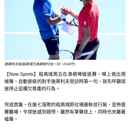
施華利夫指祖高域已為網球付出一切。(©AFP)
【Now Sports】祖高域周五在澳網唏噓退賽，場上竟出現
噓聲，自動晉級的對手施華利夫受訪時第一句，就先呼籲球
迷停止這種欠尊重的行為。
完成首盤，在搶七落敗的祖高域即往場邊執拾行裝，宣佈退
賽離場，令球迷感到錯愕。雖然有掌聲送上，同時也夾雜著
噓聲。