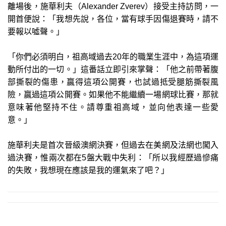
離場後，施華利夫（Alexander Zverev）接受主持訪問，一
開首便說：「我想先說，各位，當有球手因傷退賽時，請不
要報以噓聲。」
「你們必須明白，祖高域過去20年的職業生涯中，為這項運
動所付出的一切。」這番話立即引來掌聲：「他之前帶著腹
部撕裂的傷患，贏得這項公開賽，也試過抵受腿筋撕裂風
險，贏過這項公開賽。如果他不能繼續一場網球比賽，那就
意味著他堅持不住。請尊重祖高域，並向他表達一些愛
意。」
施華利夫是首次晉級澳網決賽，但過去在美網及法網也闖入
過決賽，惟兩次都在5盤大戰中失利：「所以我經歷過慘痛
的失敗，我想現在應該是我的運氣來了吧？」