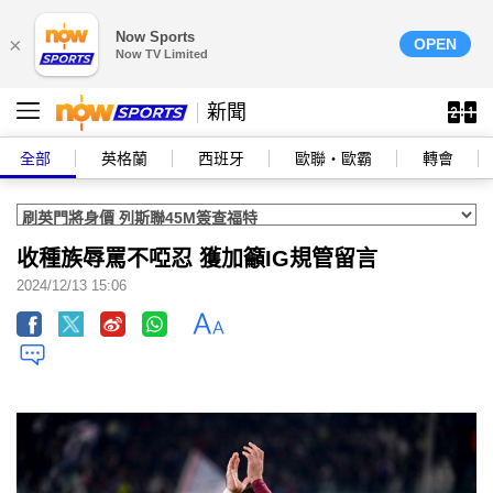
Now Sports
×
OPEN
Now TV Limited
新聞
全部
英格蘭
西班牙
歐聯‧歐霸
轉會
收種族辱罵不啞忍 獲加籲IG規管留言
2024/12/13 15:06