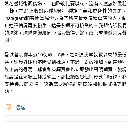
這名曼城後衛寫道，「自昨晚比賽以來，沒有人應該好像我
一樣，在網上收到這種卑鄙、種族主義和威脅性的辱罵。
Instagram和有關當局需要為了所有遭受這種虐待的人，制
止這種情況再度發生，這是永遠不可接受的。我想告訴我們
的球迷，球隊會繼續同心協力做得更好，改善成績並共渡難
關。」
曼城各項賽事近10仗輸了7場，是哥迪奧拿執教以來的最低
谷，球員近期也不斷受到批評。不過，對於獲加收到這類種
族主義的辱罵，球會和英超賽會也立即發出聲明譴責，強調
無論是在球場上抑或網上，都拒絕容忍任何形式的歧視，亦
支持獲加的立場，認為需要解決網絡欺凌和仇恨散播等問
題。
曼城