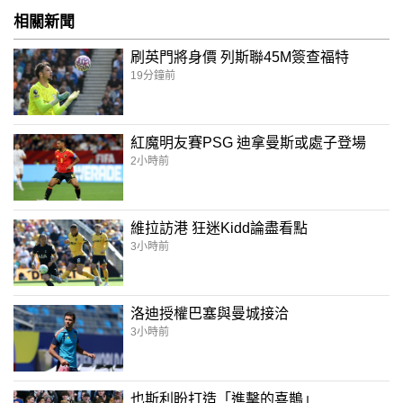
相關新聞
刷英門將身價 列斯聯45M簽查福特
19分鐘前
紅魔明友賽PSG 迪拿曼斯或處子登場
2小時前
維拉訪港 狂迷Kidd論盡看點
3小時前
洛迪授權巴塞與曼城接洽
3小時前
也斯利盼打造「進擊的喜鵲」