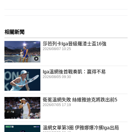
相關新聞
莎芭列卡Iga晉級羅渣士盃16強
2026/08/07 10:25
Iga溫網後首戰奏凱：贏得不易
2026/08/05 09:30
衛冕溫網失敗 絲維雅迪克將跌出前5
2026/07/05 17:19
溫網女單第3圈 伊雅娜爆冷擯Iga出局