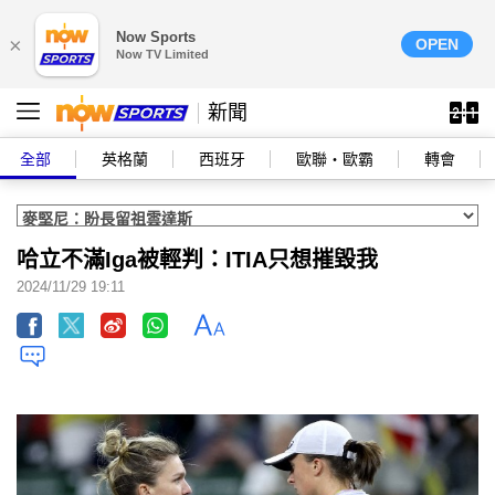
Now Sports
×
OPEN
Now TV Limited
新聞
全部
英格蘭
西班牙
歐聯‧歐霸
轉會
哈立不滿Iga被輕判：ITIA只想摧毀我
2024/11/29 19:11