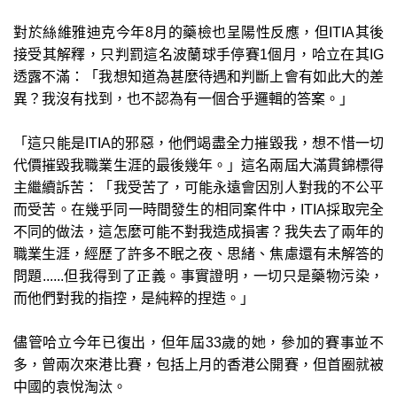
對於絲維雅迪克今年8月的藥檢也呈陽性反應，但ITIA其後
接受其解釋，只判罰這名波蘭球手停賽1個月，哈立在其IG
透露不滿：「我想知道為甚麼待遇和判斷上會有如此大的差
異？我沒有找到，也不認為有一個合乎邏輯的答案。」
「這只能是ITIA的邪惡，他們竭盡全力摧毀我，想不惜一切
代價摧毀我職業生涯的最後幾年。」這名兩屆大滿貫錦標得
主繼續訴苦：「我受苦了，可能永遠會因別人對我的不公平
而受苦。在幾乎同一時間發生的相同案件中，ITIA採取完全
不同的做法，這怎麼可能不對我造成損害？我失去了兩年的
職業生涯，經歷了許多不眠之夜、思緒、焦慮還有未解答的
問題......但我得到了正義。事實證明，一切只是藥物污染，
而他們對我的指控，是純粹的捏造。」
儘管哈立今年已復出，但年屆33歲的她，參加的賽事並不
多，曾兩次來港比賽，包括上月的香港公開賽，但首圈就被
中國的袁悅淘汰。