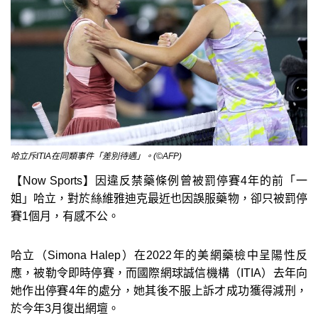
哈立斥ITIA在同類事件「差別待遇」。(©AFP)
【Now Sports】因違反禁藥條例曾被罰停賽4年的前「一
姐」哈立，對於絲維雅迪克最近也因誤服藥物，卻只被罰停
賽1個月，有感不公。
哈立（Simona Halep）在2022年的美網藥檢中呈陽性反
應，被勒令即時停賽，而國際網球誠信機構（ITIA）去年向
她作出停賽4年的處分，她其後不服上訴才成功獲得減刑，
於今年3月復出網壇。