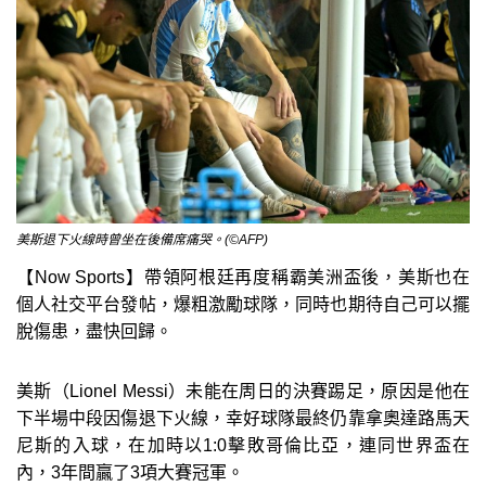
美斯退下火線時曾坐在後備席痛哭。(©AFP)
【Now Sports】帶領阿根廷再度稱霸美洲盃後，美斯也在
個人社交平台發帖，爆粗激勵球隊，同時也期待自己可以擺
脫傷患，盡快回歸。
美斯（Lionel Messi）未能在周日的決賽踢足，原因是他在
下半場中段因傷退下火線，幸好球隊最終仍靠拿奧達路馬天
尼斯的入球，在加時以1:0擊敗哥倫比亞，連同世界盃在
內，3年間贏了3項大賽冠軍。