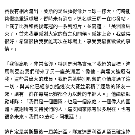
賽後有相片流出，美斯的足踝腫得像乒乓球一樣大，何時能
夠傷癒重返球場，暫時未有消息。這名球王周一在IG發帖，
上載了比賽和賽後奪冠的一系列照片，並寫道，「美洲盃結
束了，首先我要感謝大家的留言和問候。感謝上帝，我做得
很好，希望很快我就能再次在球場上，享受我最喜歡做的事
情。」
「我很高興，非常高興，特別是因為實現了我們的目標，迪
馬利亞為我們帶來了另一座美洲盃。像他、奧達文迪還有
我，這些最偉大的球員，我們帶著特別興奮的心情度過了這
一切，與其他已經參加過幾次大賽並累積了經驗的隊友一
起，還有一群在每場比賽都全力以赴的年輕人。」他繼續勉
勵球隊：「我們是一個團隊，也是一個家庭，一個偉大的團
體。感謝所有支持我們的人，這支國家隊有很多現在，也有
很多未來。我們XX去吧，阿根廷！」
這肯定是美斯最後一屆美洲盃，隊友迪馬利亞甚至已確定捧