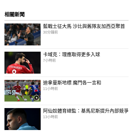
相關新聞
藍戰士征大馬 沙比與舊隊友加西亞聚首
30分鐘前
卡域克：理應取得更多入球
7小時前
迪拿曼斯地標 魔門各一言和
11小時前
阿仙奴體育總監：基馬尼斯提升內部競爭
13小時前