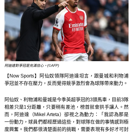
阿迪達對爭冠是充滿信心。(©AFP)
【Now Sports】阿仙奴領隊阿迪達坦言，跟曼城和利物浦
爭冠並不存在壓力，反而覺得競爭激烈會為球隊帶來動力。
阿仙奴、利物浦和曼城是今季英超爭冠的3頭馬車，目前3隊
相差只是1分距離，只要稍有差池，榜首就會拱手讓人。然
而，阿迪達（Mikel Arteta）卻視之為動力：「我認為那是
一份動力，球員們都經歷過這些，對球隊在做的事情感到極
度興奮。我們都很清楚面前的挑戰，需要表現有多好才可封