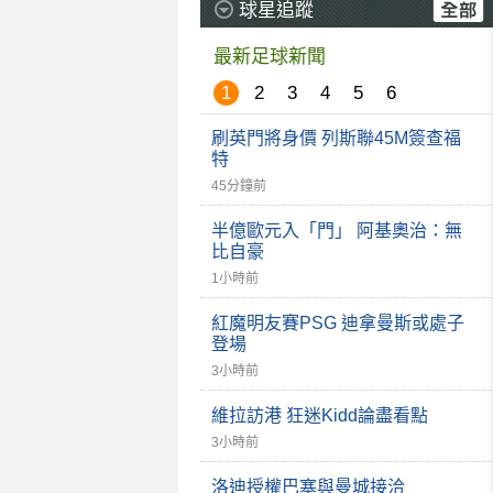
球星追蹤
最新足球新聞
1
2
3
4
5
6
刷英門將身價 列斯聯45M簽查福
特
45分鐘前
半億歐元入「門」 阿基奧治：無
比自豪
1小時前
紅魔明友賽PSG 迪拿曼斯或處子
登場
3小時前
維拉訪港 狂迷Kidd論盡看點
3小時前
洛迪授權巴塞與曼城接洽