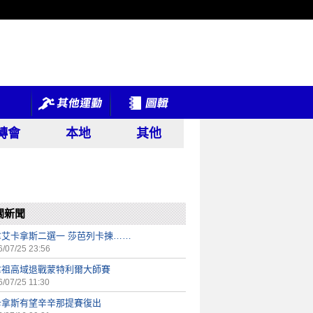
轉會
本地
其他
關新聞
拿艾卡拿斯二選一 莎芭列卡揀……
/07/25 23:56
拿祖高域退戰蒙特利爾大師賽
/07/25 11:30
卡拿斯有望辛辛那提賽復出