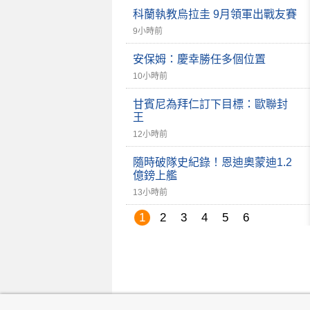
科蘭執教烏拉圭 9月領軍出戰友賽
9小時前
安保姆：慶幸勝任多個位置
10小時前
甘賓尼為拜仁訂下目標：歐聯封
王
12小時前
隨時破隊史紀錄！恩迪奧蒙迪1.2
億鎊上艦
13小時前
1
2
3
4
5
6