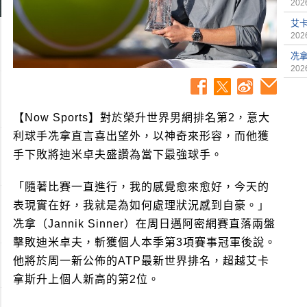
2026
艾
2026
冼
2026
【Now Sports】對於榮升世界男網排名第2，意大
利球手冼拿直言喜出望外，以神奇來形容，而他獲
手下敗將迪米卓夫盛讚為當下最強球手。
「隨著比賽一直進行，我的感覺愈來愈好，今天的
表現實在好，我就是為如何處理狀況感到自豪。」
冼拿（Jannik Sinner）在周日邁阿密網賽直落兩盤
擊敗迪米卓夫，斬獲個人本季第3項賽事冠軍後說。
他將於周一新公佈的ATP最新世界排名，超越艾卡
拿斯升上個人新高的第2位。