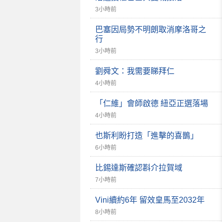
3小時前
巴塞因局勢不明朗取消摩洛哥之
行
3小時前
劉舜文：我需要睇拜仁
4小時前
「仁維」會師啟德 紐亞正選落場
4小時前
也斯利盼打造「進擊的喜鵲」
6小時前
比錫達斯確認斟介拉賀域
7小時前
Vini續約6年 留效皇馬至2032年
8小時前