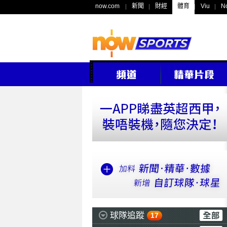
now.com
新聞
財經
體育
Viu
N
球隊追蹤
17