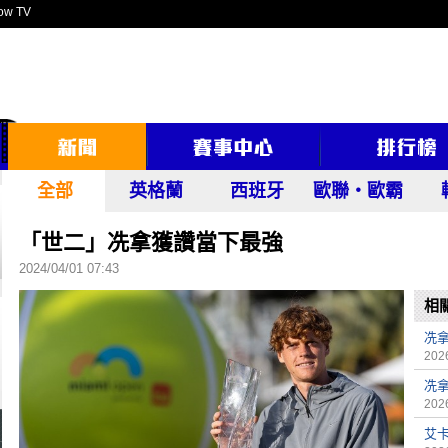
ow TV
全部
英格蘭
西班牙
歐聯‧歐霸
「世二」冼拿獲讚當下最強
2024/04/01 07:43
相
冼
2026
冼
2026
艾