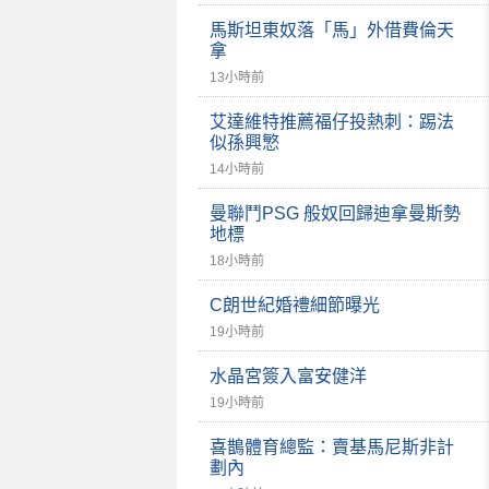
馬斯坦東奴落「馬」外借費倫天
拿
13小時前
艾達維特推薦福仔投熱刺：踢法
似孫興慜
14小時前
曼聯鬥PSG 般奴回歸迪拿曼斯勢
地標
18小時前
C朗世紀婚禮細節曝光
19小時前
水晶宮簽入富安健洋
19小時前
喜鵲體育總監：賣基馬尼斯非計
劃內