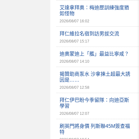
艾達拿拜奧：梅迪歷訓練強度猶
如怪物
2026/08/07 16:02
拜仁維拉名宿到訪男拔交流
2026/08/07 15:17
迪奧蒙迪上「艦」最益比寧咸？
2026/08/07 14:10
揭贊助商泵水 沙拿揀土超最大誘
因是……
2026/08/07 12:58
拜仁伊巴盼今季留隊：向迪亞斯
學習
2026/08/07 12:07
刷英門將身價 列斯聯45M簽查福
特