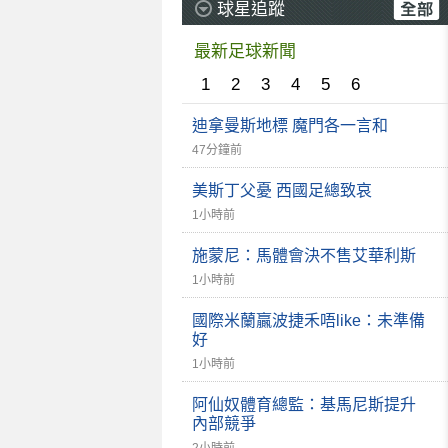
球星追蹤
最新足球新聞
1
2
3
4
5
6
迪拿曼斯地標 魔門各一言和
47分鐘前
美斯丁父憂 西國足總致哀
1小時前
施蒙尼：馬體會決不售艾華利斯
1小時前
國際米蘭贏波捷禾唔like：未準備
好
1小時前
阿仙奴體育總監：基馬尼斯提升
內部競爭