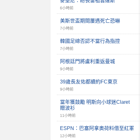
麥堅尼：盼長留祖雲達斯
6小時前
美斯世盃期間屢遇死亡恐嚇
7小時前
韓國足總否認不當行為指控
7小時前
阿根廷門將盧利重返曼城
9小時前
39歲長友佑都續約FC東京
9小時前
當年獲鼓勵 明斯向小球迷Claret
贈波衫
11小時前
ESPN：巴塞阿拿奧荷料借至紅軍
12小時前