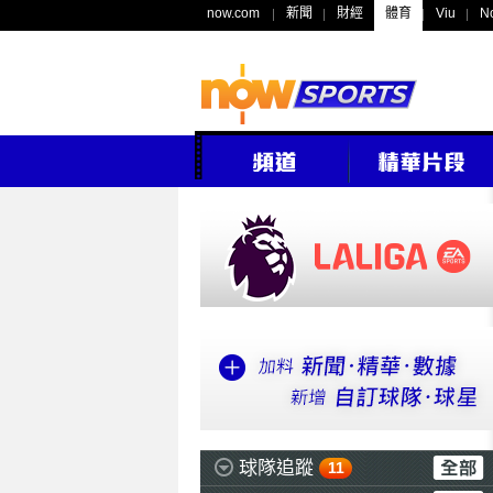
now.com
新聞
財經
體育
Viu
N
球隊追蹤
11