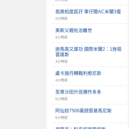
2小時前
祖奧柏度起孖 車仔贈AC米蘭3蛋
2小時前
美斯父親佐治離世
3小時前
迪馬高又建功 國際米蘭2：1挫祖
雲達斯
3小時前
盧卡施丹轉戰利根尼斯
4小時前
至尊沙田升班攪作多多
5小時前
阿仙奴7500萬鎊簽基馬尼斯
5小時前