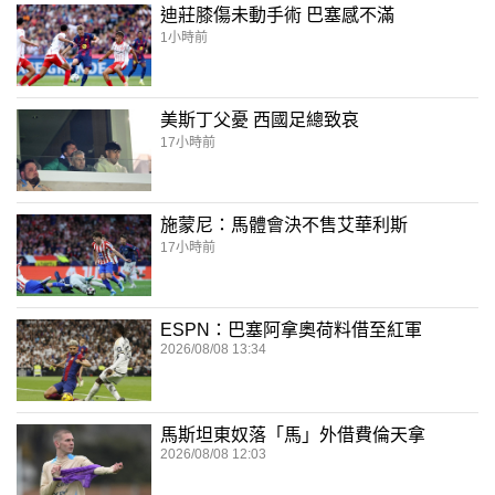
迪莊膝傷未動手術 巴塞感不滿
1小時前
美斯丁父憂 西國足總致哀
17小時前
施蒙尼：馬體會決不售艾華利斯
17小時前
ESPN：巴塞阿拿奧荷料借至紅軍
2026/08/08 13:34
馬斯坦東奴落「馬」外借費倫天拿
2026/08/08 12:03