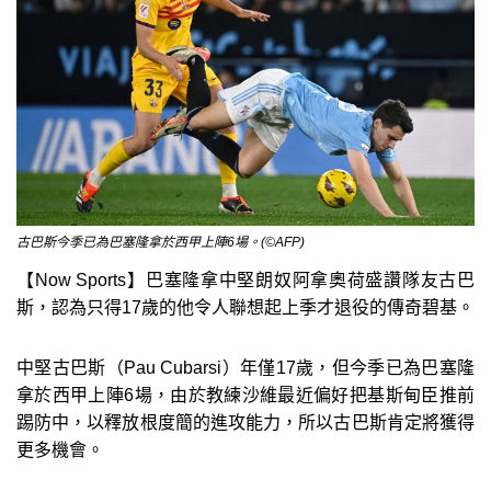
古巴斯今季已為巴塞隆拿於西甲上陣6場。(©AFP)
【Now Sports】巴塞隆拿中堅朗奴阿拿奧荷盛讚隊友古巴
斯，認為只得17歲的他令人聯想起上季才退役的傳奇碧基。
中堅古巴斯（Pau Cubarsi）年僅17歲，但今季已為巴塞隆
拿於西甲上陣6場，由於教練沙維最近偏好把基斯甸臣推前
踢防中，以釋放根度簡的進攻能力，所以古巴斯肯定將獲得
更多機會。