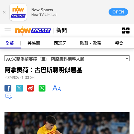
Now Sports
×
OPEN
Now TV Limited
新聞
全部
英格蘭
西班牙
歐聯‧歐霸
轉會
阿拿奧荷：古巴斯聰明似碧基
2024/02/21 03:36